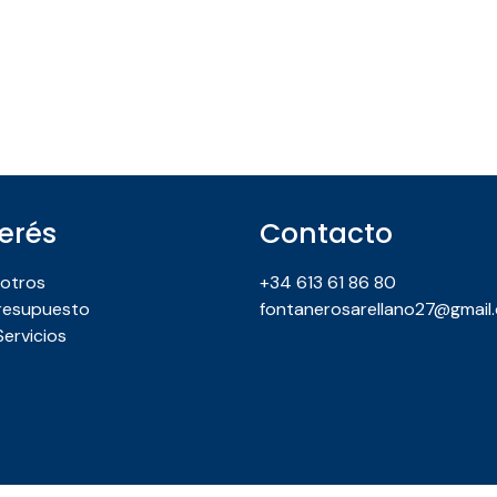
terés
Contacto
otros
+34 613 61 86 80
Presupuesto
fontanerosarellano27@gmail
ervicios