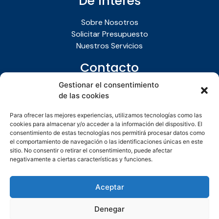
De Interés
Sobre Nosotros
Solicitar Presupuesto
Nuestros Servicios
Contacto
Gestionar el consentimiento
+34 613 61 86 80
de las cookies
fontanerosarellano27@gmail.com
Para ofrecer las mejores experiencias, utilizamos tecnologías como las
Legal
cookies para almacenar y/o acceder a la información del dispositivo. El
consentimiento de estas tecnologías nos permitirá procesar datos como
el comportamiento de navegación o las identificaciones únicas en este
Aviso Legal
sitio. No consentir o retirar el consentimiento, puede afectar
Política de Privacidad
negativamente a ciertas características y funciones.
Política de Cookies
Política de Accesibilidad
Aceptar
Denegar
Diseño Web Proseo